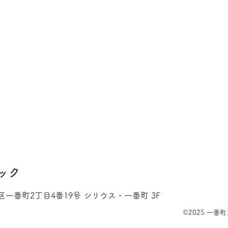
ック
葉区一番町2丁目4番19号 シリウス・一番町 3F
©︎2025 一番町